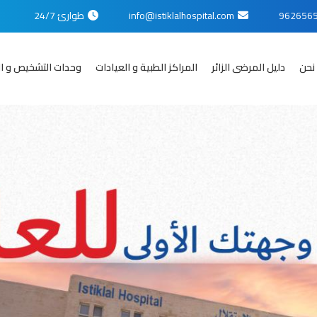
info@istiklalhospital.com
طوارئ 24/7
نحن
دليل المرضى الزائر
المراكز الطبية و العيادات
وحدات التشخيص و ال