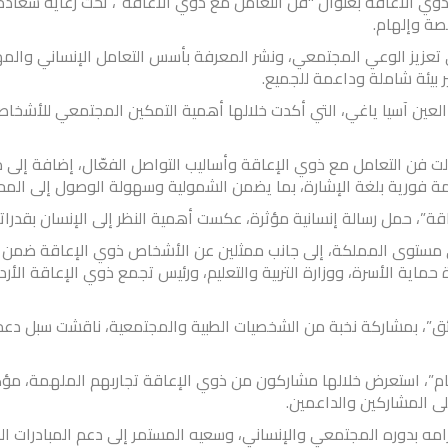
ذوي الاعاقة بعنوان "فن التعامل مع ذوي الاعاقة”، تحت رعاية سعادة ا
صة وإلهام.
عزيز الوعي المجتمعي، ونشر المعرفة بأسس التعامل الإنساني والمه
 بيئة شاملة وداعمة للجميع.
العين آسيا ياغي، التي أكدت خلالها أهمية التمكين المجتمعي للأشخاص
فن التعامل مع ذوي الإعاقة وأساليب التواصل الفعّال، إضافة إلى م
مة فورية بلغة الإشارة، بما يضمن الشمولية وسهولة الوصول إلى المح
قة”، حمل رسالة إنسانية مؤثرة، عكست أهمية النظر إلى الإنسان بقدراته
 مستوى المملكة، إلى جانب ممثلين عن الأشخاص ذوي الإعاقة ضمن ه
رة حماية الأسرة، ووزارة التربية والتعليم، ورئيس تجمع ذوي الإعاقة الأ
ائق”، بمشاركة نخبة من الشخصيات الطبية والمجتمعية، ناقشت سبل د
هام”، استعرض خلالها مشاركون من ذوي الإعاقة تجاربهم الملهمة، مؤك
لى المشاركين والداعمين.
مه بدوره المجتمعي والإنساني، وسعيه المستمر إلى دعم المبادرات ال