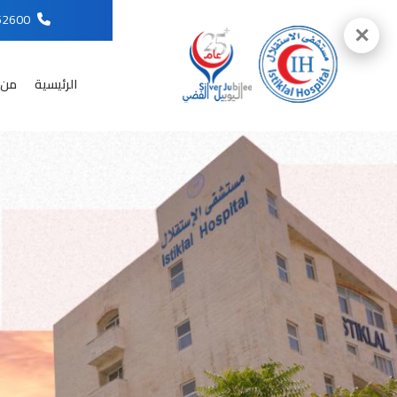
96265652600
✕
الرئيسية
من 
English