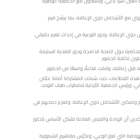
لعين آسيا ياغي، وبالتعاون مع الجمعية الوطنية
ني مع الأشخاص ذوي الإعاقة، بما يرسّخ قيم
 ذوي الإعاقة، ودور التوعية في إحداث تغيير حقيقي
حاضرة حول الصحة الدامجة ودور التغذية السليمة
توى لكافة الحضور.
 قبل إعاقته، ولاقت تفاعلًا واسعًا من الحضور.
ذه القطاعات، حيث شملت المشاركة أمانة عمّان
ردني، ورئيس الجمعية الأردنية لاضطراب طيف التوحد،
عم وتمكين الأشخاص ذوي الإعاقة، وتعزيز دمجهم في
دين أن الإرادة والفرص العادلة تشكل الأساس لتجاوز
هادفة التي تعزز الوعي، وتكرّس مفاهيم الشمولية