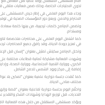
أقام مستشفى الاستقلال يومًا علميًا لفن التعامل مع 
لذوي الاحتياجات الخاصة، وذلك ضمن فعاليات ملتقى ق
وجاء هذا اليوم العلمي في إطار حرص المستشفى على ت
الاحترام والدمج، ويعزز دور المؤسسات الصحية في توفير
وتضمن البرنامج كلمات ترحيبية، من بينها كلمة سعادة 
ومستدام.
كما اشتمل اليوم العلمي على محاضرات متخصصة تناولت 
في تعزيز جودة الحياة، وقد رافق جميع المحاضرات ترج
وتخلل البرنامج سكيتش تمثيلي بعنوان "إنسان قبل الإعا
وشهدت الفعالية مشاركة ثمانية قطاعات مختلفة على
الكبرى، ووزارة التنمية الاجتماعية، ووزارة الصحة، وإدا
إضافة إلى مركز ورود الشمس للدمج الشامل.
كما عُقدت جلسة حوارية علمية بعنوان "تمكين بلا عو
مختلف مناحي الحياة.
واختُتم اليوم بجلسة حوارية تفاعلية بعنوان "قصة وإل
التحديات، قبل توزيع الهدايا وشهادات الشكر والتقدير ع
ويؤكد مستشفى الاستقلال من خلال هذه الفعالية التزا