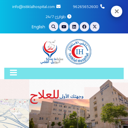
info@istiklalhospital.com
96265652600
✕
طوارئ 24/7
English