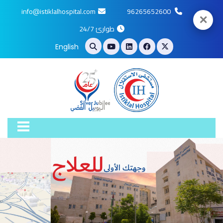
info@istiklalhospital.com
96265652600
✕
طوارئ 24/7
English