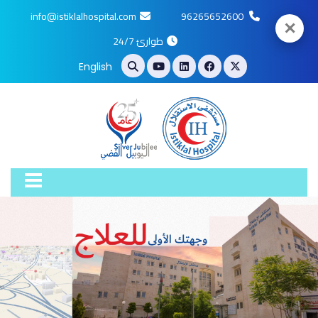
info@istiklalhospital.com
96265652600
✕
طوارئ 24/7
English