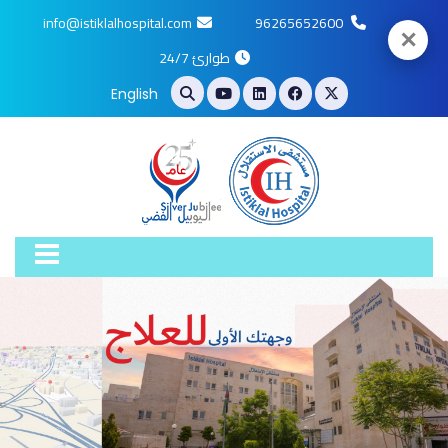
info@istiklalhospital.com
96265652600
✕
طوارئ 24/7
English