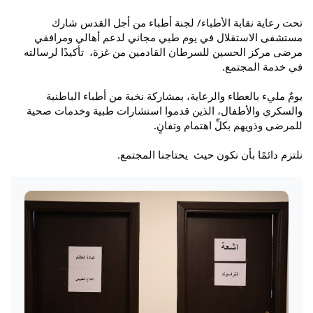
تحت رعاية نقابة الأطباء/ لجنة أطباء من أجل القدس شارك 
مستشفى الاستقلال في يوم طبي مجاني لدعم أهالي ومرافقي 
مرضى مركز الحسين للسرطان القادمين من غزة،  تأكيدًا لرسالته 
في خدمة المجتمع.
يومٌ مليء بالعطاء والرعاية، بمشاركة نخبة من أطباء الباطنية 
والسكري والأطفال، الذين قدموا استشارات طبية وخدمات صحية 
للمرضى وذويهم بكلِّ اهتمام وتفانٍ.
نلتزم دائمًا بأن نكون حيث  يحتاجنا المجتمع.