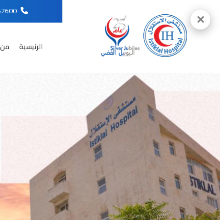
96265652600
✕
الرئيسية
من 
English