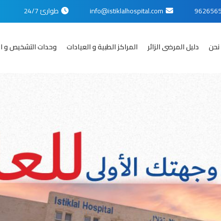
info@istiklalhospital.com
طوارئ 24/7
نحن
دليل المرضى الزائر
المراكز الطبية و العيادات
وحدات التشخيص و ال