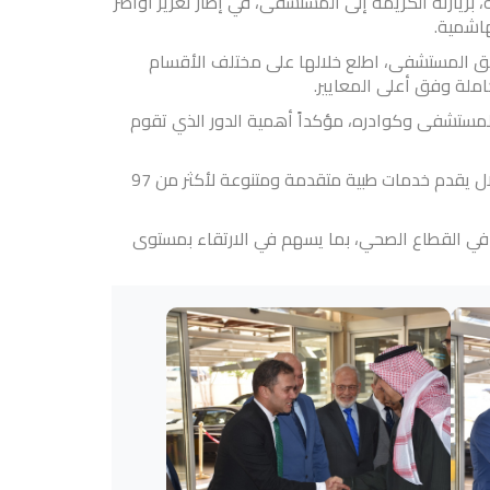
بزيارته الكريمة إلى المستشفى، في إطار تعزيز أواصر
هاشمية.
فق المستشفى، اطلع خلالها على مختلف الأقسام
ملة وفق أعلى المعايير.
 المستشفى وكوادره، مؤكداً أهمية الدور الذي تقوم
وتُعد مستشفى الاستقلال استثماراً سعودياً في القطاع الصحي داخل المملكة الأردنية الهاشمية، ويذكر ان مستشفى الاستقلال يقدم خدمات طبية متقدمة ومتنوعة لأكثر من 97
ن في القطاع الصحي، بما يسهم في الارتقاء بمستوى