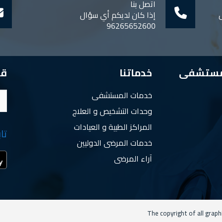
اتصل بنا
ل
إذا كان لديكم أي سؤال
96265652600
مستشفى
خدماتنا
قم
خدمات المستشفى
وحدات التشخيص و العلاج
المراكز الطبية و العيادات
تا
خدمات المرضى الدوليين
آراء المرضى
The copyright of all graph