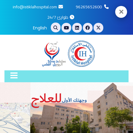
info@istiklalhospital.com
96265652600
✕
طوارئ 24/7
English