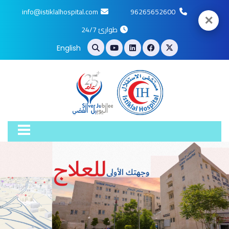
info@istiklalhospital.com
96265652600
✕
طوارئ 24/7
English