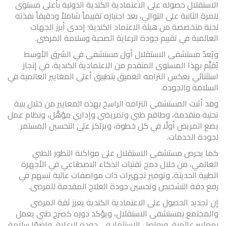
الاستقلال حصوله على الاعتمادية الكندية الدولية بأعلى مستوى
للمرة الثانية على التوالي، بعد اجتيازه تقييماً شاملاً ودقيقاً نفذته
لجنة متخصصة من هيئة الاعتماد الكندية؛ إحدى أبرز الجهات
العالمية في تقييم جودة الرعاية الصحية وسلامة المرضى.
ويُعدّ مستشفى الاستقلال أول مستشفى في الشرق الأوسط
يُقيَّم بهذا المستوى المتقدم من الاعتمادية الكندية، في إنجاز
استثنائي يعكس التزامه العميق بتطبيق أعلى المعايير العالمية في
السلامة والجودة.
وقد أثبت المستشفى التزامه الراسخ بهذه المعايير من خلال بنية
تحتية متقدمة، وطاقم طبي وتمريضي وإداري مؤهَّل، ونظام عمل
يضع المريض أولًا في كل خطوة، ويرتكز على التحسين المستمر
لجودة الخدمات.
كما يحرص مستشفى الاستقلال على مواكبة التطور الطبي
العالمي، من خلال دمج تقنيات الذكاء الاصطناعي في الأجهزة
الطبية الحديثة، وتوفير تجهيزات ذات مواصفات عالية تسهم في
رفع دقة التشخيص وتحسين جودة العلاج المقدمة للمرضى.
إن تجديد الحصول على الاعتمادية الكندية يعزز ثقة المرضى
والمجتمع بمستشفى الاستقلال، ويؤكد دوره كصرح طبي يعمل
بمعايير عالمية، ويواصل الاستثمار في جودة الرعاية، واضعًا سلامة