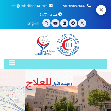
info@istiklalhospital.com
96265652600
✕
طوارئ 24/7
English