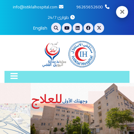
info@istiklalhospital.com
96265652600
✕
طوارئ 24/7
English