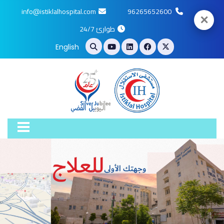
info@istiklalhospital.com
96265652600
✕
طوارئ 24/7
English