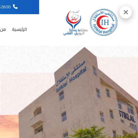
96265652600
✕
الرئيسية
من 
English