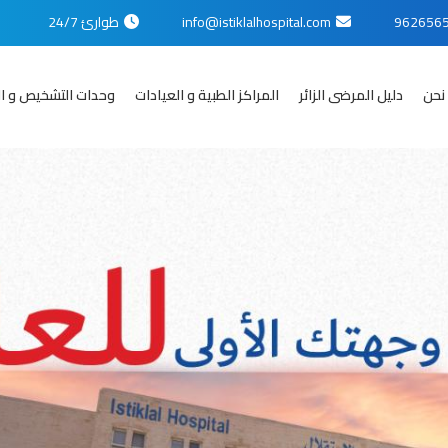
info@istiklalhospital.com
طوارئ 24/7
نحن
دليل المرضى الزائر
المراكز الطبية و العيادات
وحدات التشخيص و ال