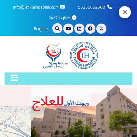
info@istiklalhospital.com
96265652600
✕
طوارئ 24/7
English