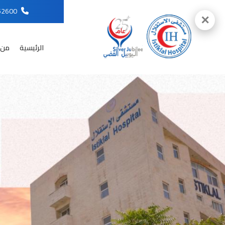
96265652600
✕
الرئيسية
من 
English