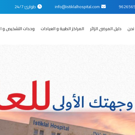
info@istiklalhospital.com
طوارئ 24/7
نحن
دليل المرضى الزائر
المراكز الطبية و العيادات
وحدات التشخيص و ال