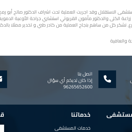
ستشفى الاستقلال وقد اجريت العملية تحت اشراف الدكتور صالح أبو رمح
و زراعة الكلى والدكتور مأمون القريوتي استشاري جراحة الأوعية الدموي
رع. نشكر كل من ساهم بنجاح العملية من كادر طبي و تخدير ممثلا بالدكت
ة والعافية
اتصل بنا
ل
إذا كان لديكم أي سؤال
96265652600
مستشفى
خدماتنا
قم
خدمات المستشفى