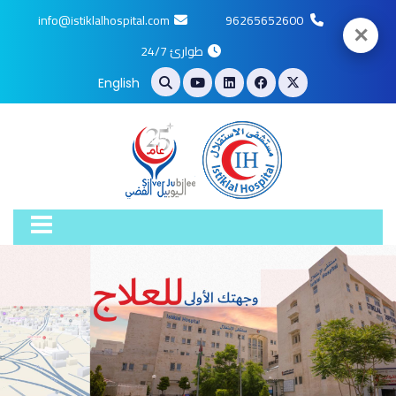
info@istiklalhospital.com
96265652600
✕
طوارئ 24/7
English