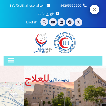
info@istiklalhospital.com
96265652600
✕
طوارئ 24/7
English