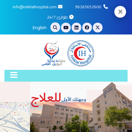
info@istiklalhospital.com
96265652600
✕
طوارئ 24/7
English