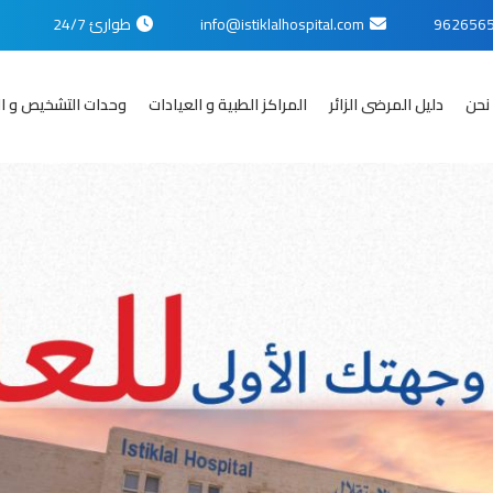
info@istiklalhospital.com
طوارئ 24/7
نحن
دليل المرضى الزائر
المراكز الطبية و العيادات
وحدات التشخيص و ال