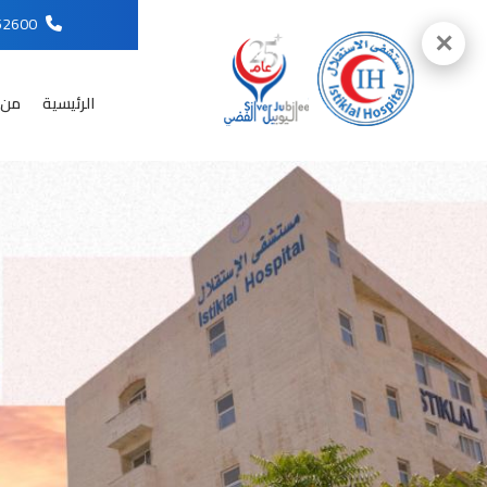
96265652600
✕
الرئيسية
من 
English