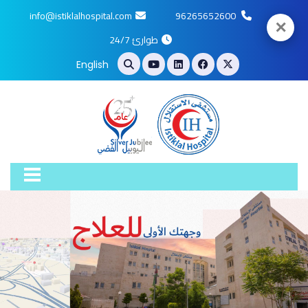
info@istiklalhospital.com
96265652600
✕
طوارئ 24/7
English