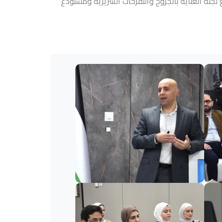
 لجنة العناية بالجروح والتقرحات السريرية ومستودع