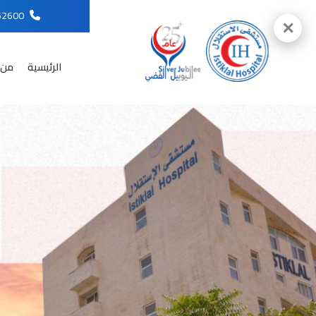
96265652600
✕
الرئيسية
من 
English