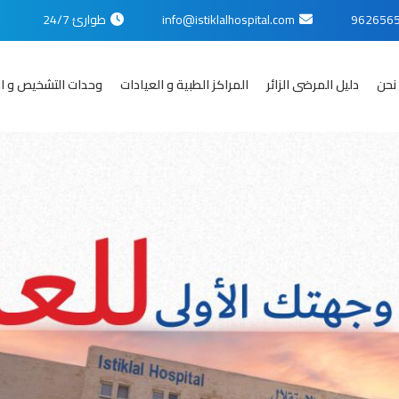
info@istiklalhospital.com
طوارئ 24/7
نحن
دليل المرضى الزائر
المراكز الطبية و العيادات
وحدات التشخيص و ال