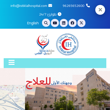
info@istiklalhospital.com
96265652600
✕
طوارئ 24/7
English