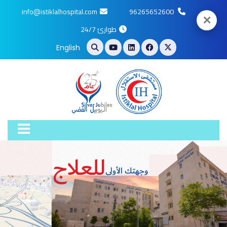
info@istiklalhospital.com
96265652600
✕
طوارئ 24/7
English