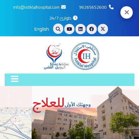
info@istiklalhospital.com
96265652600
✕
طوارئ 24/7
English