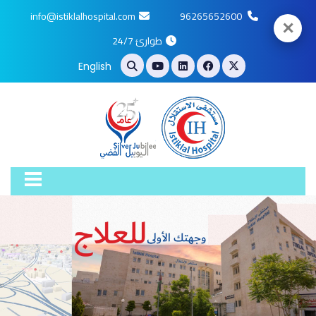
info@istiklalhospital.com
96265652600
✕
طوارئ 24/7
English