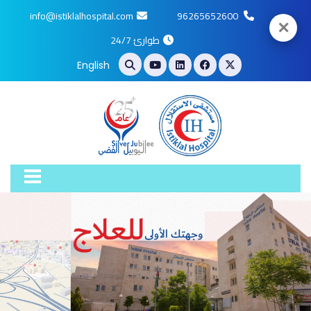
info@istiklalhospital.com
96265652600
✕
طوارئ 24/7
English