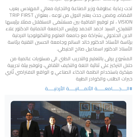
تحت رعاية عطوفة وزير الصناعة والتجارة معالي المهندس يعرب
القضاه، وضمن حدث يعتبر الاول من نوعه ، بعنوان TRIP FIRST
VISION ، تم توقيع اتفاقية بين مستشفى الاستقلال ممثلا برئيسها
التنفيذي السيد احمد الاحمد ورئيس الجامعة الالمانية الدكتور علاء
الدين الحلحولي بشراكة مع جامعة العلوم والتكنولوجيا الاردنية
برئاسة الأستاذ الدكتور خالد السالم وجامعة الحسين التقنية برئاسة
الأستاذ الدكتور اسماعيل صالح الحنيطي.
المشروع يرقى بالتعليم والتدريب الطبي الى مستويات عالمية من
خلال التركيز على ثنائية اللغة والتكيف الثقافي، وتوفير بيئة تدريبية
مبتكرة باستخدام انظمة الذكاء الصناعي و الواقع الافتراضي تُثري
خبرات الطلاب والكوادر الطبية
#الــــجـــــامعــــــة الألمــــانيـــــة الأردنيـــــة