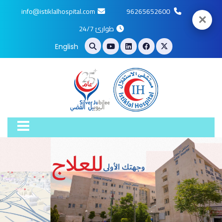
info@istiklalhospital.com
96265652600
✕
طوارئ 24/7
English