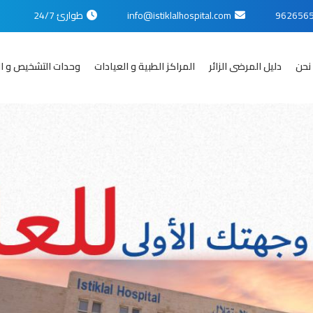
info@istiklalhospital.com
طوارئ 24/7
نحن
دليل المرضى الزائر
المراكز الطبية و العيادات
وحدات التشخيص و ال