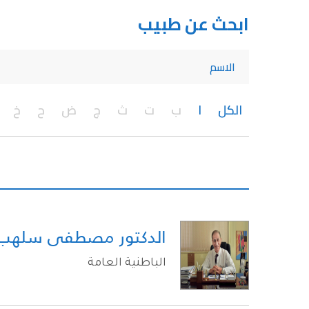
ابحث عن طبيب
الكل
ا
ب
ت
ث
ج
ض
ح
خ
الدكتور مصطفى سلهب
الباطنية العامة