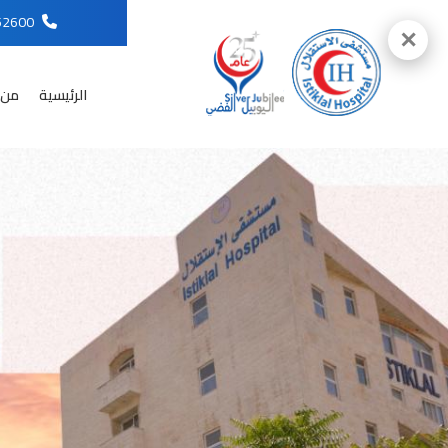
96265652600
✕
الرئيسية
من 
English