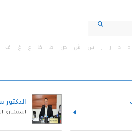
د
ذ
ر
ز
س
ش
ص
ط
ظ
ع
غ
ف
الدكتور س
استشاري الأ