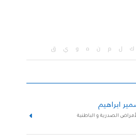
ك
ل
م
ن
ه
و
ي
ق
مير ابراهيم
مراض الصدرية و الباطنية