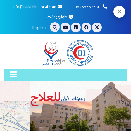
info@istiklalhospital.com
96265652600
✕
طوارئ 24/7
English