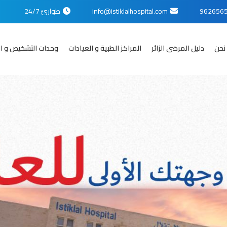
info@istiklalhospital.com
طوارئ 24/7
نحن
دليل المرضى الزائر
المراكز الطبية و العيادات
وحدات التشخيص و ال