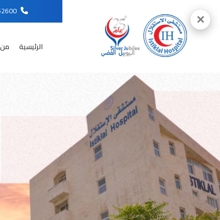
96265652600
✕
الرئيسية
من 
English