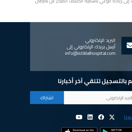
لاستقلال في جهود مشتركة مع إدارة DHL Jordan بإلقاء محاضرة تفاعلية لموظفي DHL Jordan تهدف إلى زيادة الوعي بأهمية الكشف المبكر عن سرطان
البريد الإلكتروني
أرسل بريدك الإلكتروني إلى
info@istiklalhospital.com
 بالتسجيل لتلقي آخر أخبارنا
بعنا