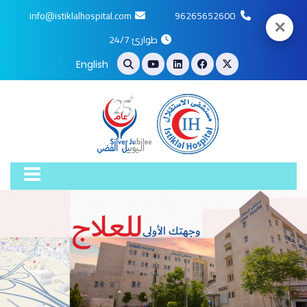
info@istiklalhospital.com
96265652600
✕
طوارئ 24/7
English