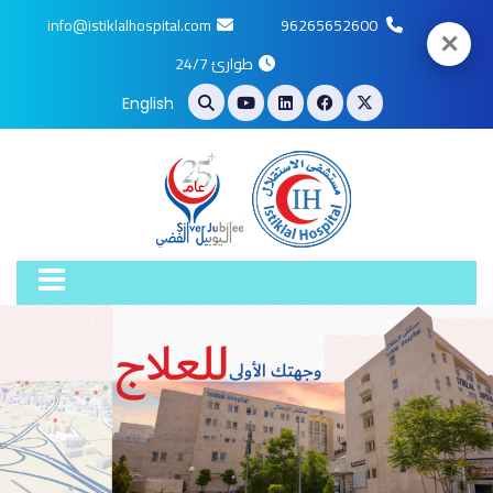
info@istiklalhospital.com
96265652600
✕
طوارئ 24/7
English