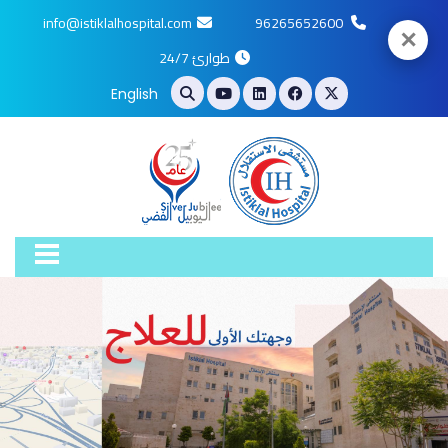
info@istiklalhospital.com
96265652600
✕
طوارئ 24/7
English