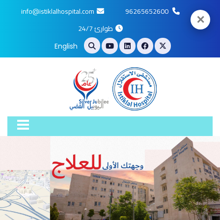
info@istiklalhospital.com
96265652600
✕
طوارئ 24/7
English