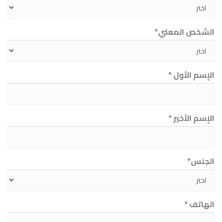
الشخص المعني*
الإسم الأول *
الإسم الأخير *
الجنس*
الهاتف *