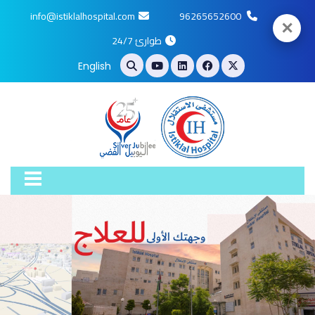
info@istiklalhospital.com
96265652600
✕
طوارئ 24/7
English